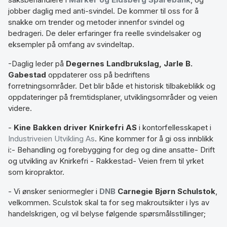
jobber daglig med anti-svindel. De kommer til oss for å
snakke om trender og metoder innenfor svindel og
bedrageri. De deler erfaringer fra reelle svindelsaker og
eksempler på omfang av svindeltap.
-Daglig leder på
Degernes Landbrukslag, Jarle B.
Gabestad
oppdaterer oss på bedriftens
forretningsområder. Det blir både et historisk tilbakeblikk og
oppdateringer på fremtidsplaner, utviklingsområder og veien
videre.
-
Kine Bakken driver Knirkefri AS
i kontorfellesskapet i
Industriveien Utvikling As
. Kine kommer for å gi oss innblikk
i:- Behandling og forebygging for deg og dine ansatte- Drift
og utvikling av Knirkefri - Rakkestad- Veien frem til yrket
som kiropraktor.
- Vi ønsker seniormegler i
DNB
Carnegie Bjørn Schulstok
,
velkommen. Sculstok skal ta for seg makroutsikter i lys av
handelskrigen, og vil belyse følgende spørsmålsstillinger;