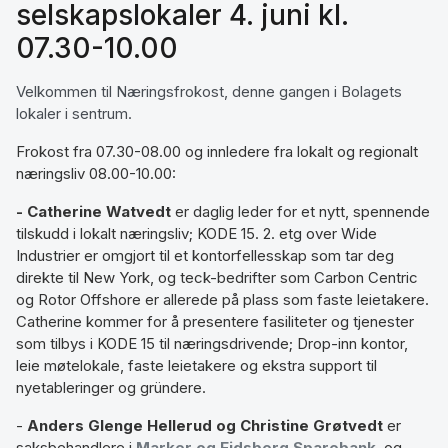
selskapslokaler 4. juni kl.
07.30-10.00
Velkommen til Næringsfrokost, denne gangen i Bolagets
lokaler i sentrum.
Frokost fra 07.30-08.00 og innledere fra lokalt og regionalt
næringsliv 08.00-10.00:
- Catherine Watvedt
er daglig leder for et nytt, spennende
tilskudd i lokalt næringsliv; KODE 15. 2. etg over Wide
Industrier er omgjort til et kontorfellesskap som tar deg
direkte til New York, og teck-bedrifter som Carbon Centric
og Rotor Offshore er allerede på plass som faste leietakere.
Catherine kommer for å presentere fasiliteter og tjenester
som tilbys i KODE 15 til næringsdrivende; Drop-inn kontor,
leie møtelokale, faste leietakere og ekstra support til
nyetableringer og gründere.
-
Anders Glenge Hellerud og Christine Grøtvedt
er
saksbehandlere i
Marker og Eidsberg Sparebank
, og