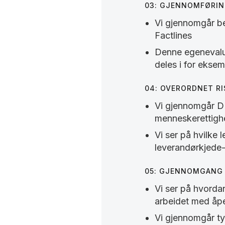
03: GJENNOMFØRIN
Vi gjennomgår be
Factlines
Denne egenevaluer
deles i for ekse
04: OVERORDNET R
Vi gjennomgår DFØ
menneskerettigh
Vi ser på hvilke
leverandørkjede-r
05: GJENNOMGANG 
Vi ser på hvorda
arbeidet med åpe
Vi gjennomgår ty