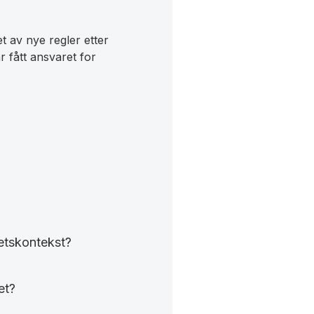
et av nye regler etter
 fått ansvaret for
etskontekst?
et?