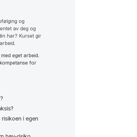
pfølging og
rventet av deg og
in har? Kurset gir
arbeid.
g med eget arbeid.
t kompetanse for
B?
aksis?
risikoen i egen
om høy-risiko