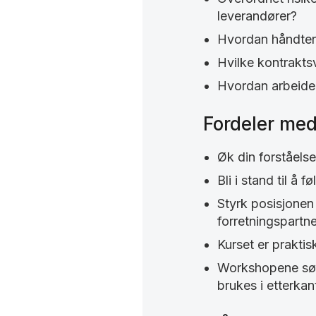
leverandører?
Hvordan håndtere
Hvilke kontrakts
Hvordan arbeider
Fordeler med
Øk din forståelse
Bli i stand til å
Styrk posisjonen 
forretningspartn
Kurset er praktis
Workshopene sørg
brukes i etterkan