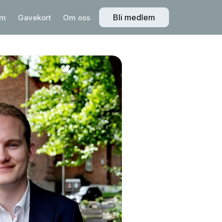
Bli medlem
em
Gavekort
Om oss