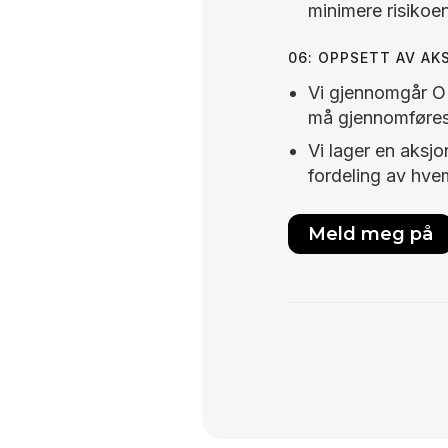
minimere risikoen
06: OPPSETT AV A
Vi gjennomgår OEC
må gjennomføres
Vi lager en aksj
fordeling av hve
Meld meg på