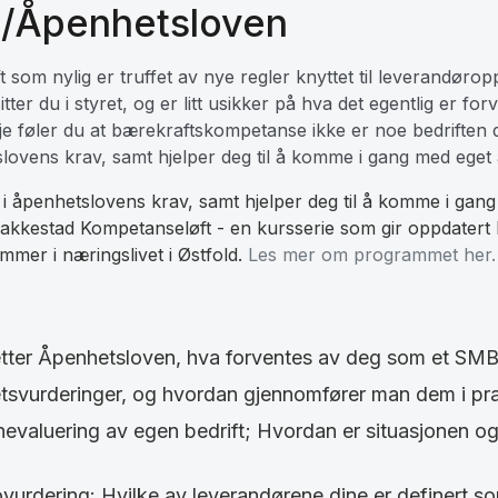
t/Åpenhetsloven
t som nylig er truffet av nye regler knyttet til leverandørop
ter du i styret, og er litt usikker på hva det egentlig er fo
je føler du at bærekraftskompetanse ikke er noe bedriften d
slovens krav, samt hjelper deg til å komme i gang med eget 
t i åpenhetslovens krav, samt hjelper deg til å komme i gan
Rakkestad Kompetanseløft - en kursserie som gir oppdater
mmer i næringslivet i Østfold.
Les mer om programmet her.
etter Åpenhetsloven, hva forventes av deg som et SM
tsvurderinger, og hvordan gjennomfører man dem i pr
valuering av egen bedrift; Hvordan er situasjonen og 
ovurdering: Hvilke av leverandørene dine er definert s