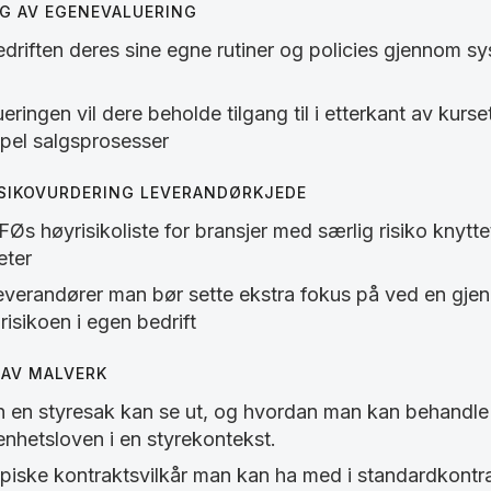
G AV EGENEVALUERING
driften deres sine egne rutiner og policies gjennom 
ingen vil dere beholde tilgang til i etterkant av kurse
mpel salgsprosesser
ISIKOVURDERING LEVERANDØRKJEDE
s høyrisikoliste for bransjer med særlig risiko knyttet 
eter
 leverandører man bør sette ekstra fokus på ved en gj
isikoen i egen bedrift
AV MALVERK
n en styresak kan se ut, og hvordan man kan behandle
nhetsloven i en styrekontekst.
piske kontraktsvilkår man kan ha med i standardkontra