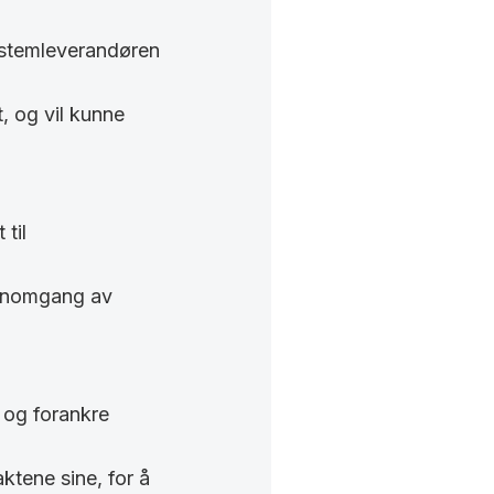
systemleverandøren
t, og vil kunne
til
ennomgang av
 og forankre
ktene sine, for å