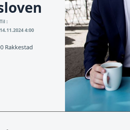
sloven
Til :
14.11.2024 4:00
90 Rakkestad