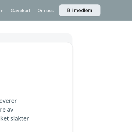
Bli medlem
em
Gavekort
Om oss
everer
re av
ket slakter