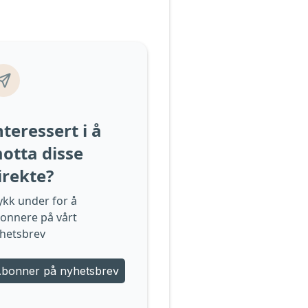
nteressert i å
otta disse
irekte?
ykk under for å
onnere på vårt
hetsbrev
bonner på nyhetsbrev