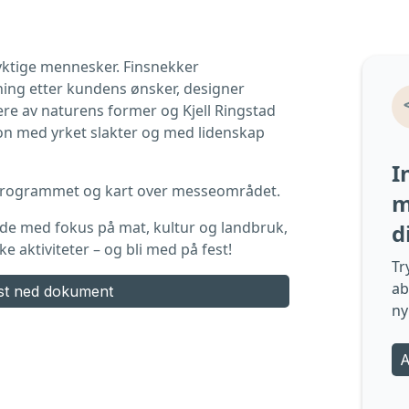
yktige mennesker. Finsnekker
ing etter kundens ønsker, designer
ere av naturens former og Kjell Ringstad
jon med yrket slakter og med lidenskap
I
 programmet og kart over messeområdet.
m
e med fokus på mat, kultur og landbruk,
d
 aktiviteter – og bli med på fest!
Tr
ab
st ned dokument
ny
A