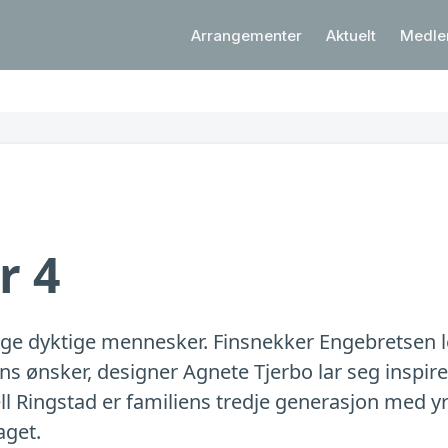
Arrangementer
Aktuelt
Medl
r 4
ge dyktige mennesker. Finsnekker Engebretsen l
s ønsker, designer Agnete Tjerbo lar seg inspire
l Ringstad er familiens tredje generasjon med yr
aget.