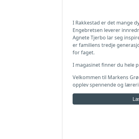
I Rakkestad er det mange d
Engebretsen leverer innredn
Agnete Tjerbo lar seg inspir
er familiens tredje generas
for faget.
I magasinet finner du hele
Velkommen til Markens Grød
opplev spennende og lærerike
La